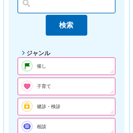
ジャンル
催し
子育て
健診・検診
相談