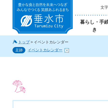
文
垂水市
暮らし・手
き
トップ
> イベントカレンダー
足跡
イベントカレンダー