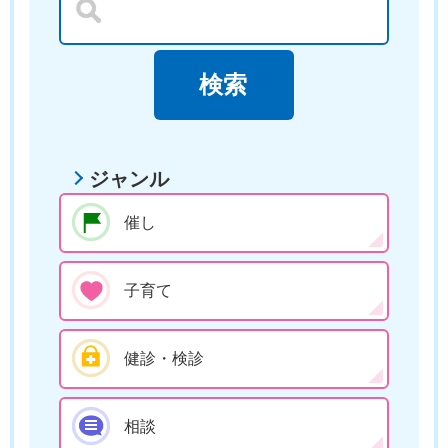
ジャンル
催し
子育て
健診・検診
相談