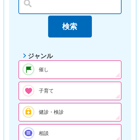
ジャンル
催し
子育て
健診・検診
相談