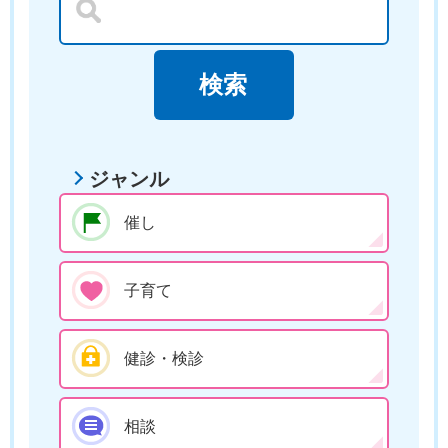
ジャンル
催し
子育て
健診・検診
相談