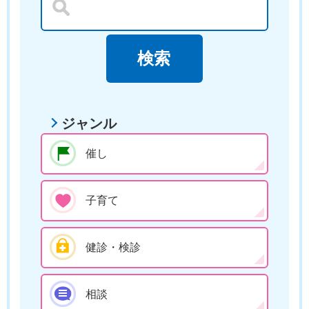
ジャンル
催し
子育て
健診・検診
相談