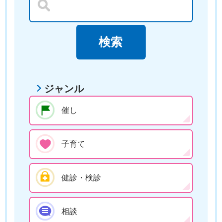
ジャンル
催し
子育て
健診・検診
相談