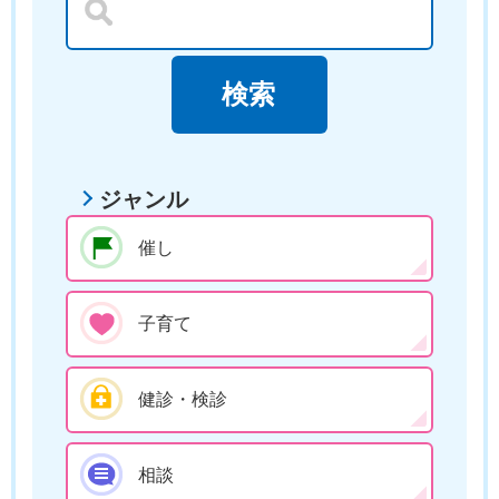
ジャンル
催し
子育て
健診・検診
相談