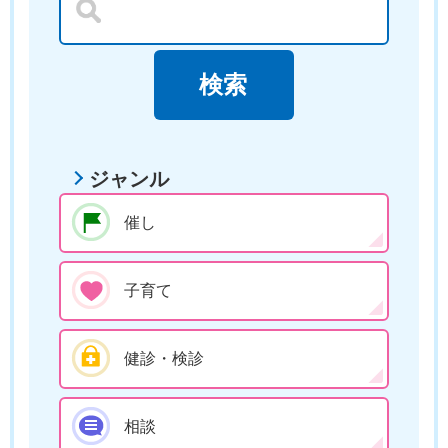
ジャンル
催し
子育て
健診・検診
相談