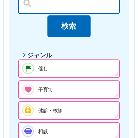
ジャンル
催し
子育て
健診・検診
相談