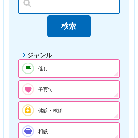
ジャンル
催し
子育て
健診・検診
相談