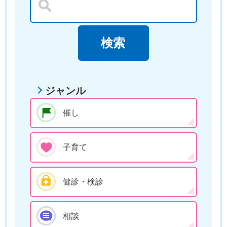
ジャンル
催し
子育て
健診・検診
相談