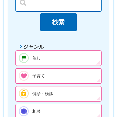
ジャンル
催し
子育て
健診・検診
相談