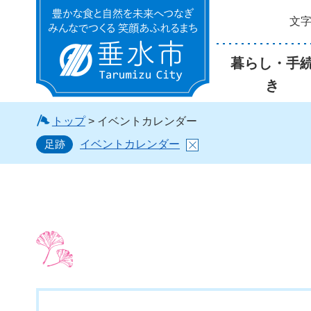
文
垂水市
暮らし・手
き
トップ
> イベントカレンダー
足跡
イベントカレンダー