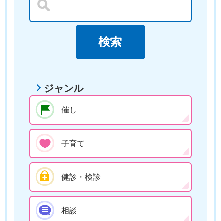
ジャンル
催し
子育て
健診・検診
相談