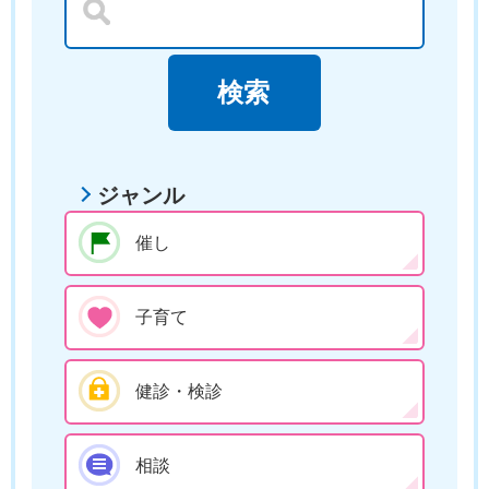
ジャンル
催し
子育て
健診・検診
相談