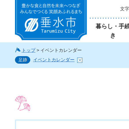
文
垂水市
暮らし・手
き
トップ
> イベントカレンダー
足跡
イベントカレンダー