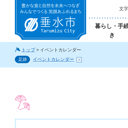
文
垂水市
暮らし・手
き
トップ
> イベントカレンダー
足跡
イベントカレンダー