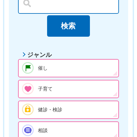
ジャンル
催し
子育て
健診・検診
相談