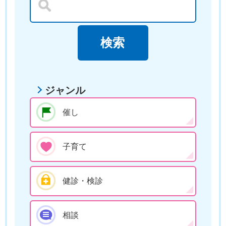
ジャンル
催し
子育て
健診・検診
相談