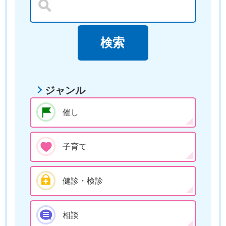
ジャンル
催し
子育て
健診・検診
相談