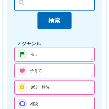
ジャンル
催し
子育て
健診・検診
相談