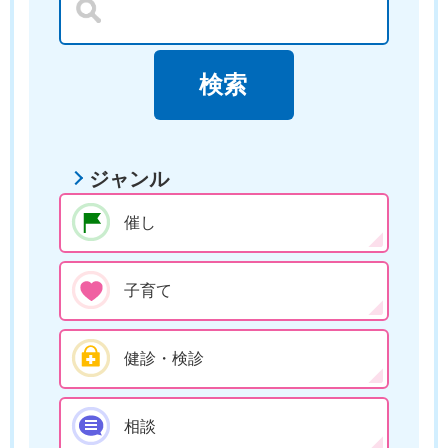
ジャンル
催し
子育て
健診・検診
相談