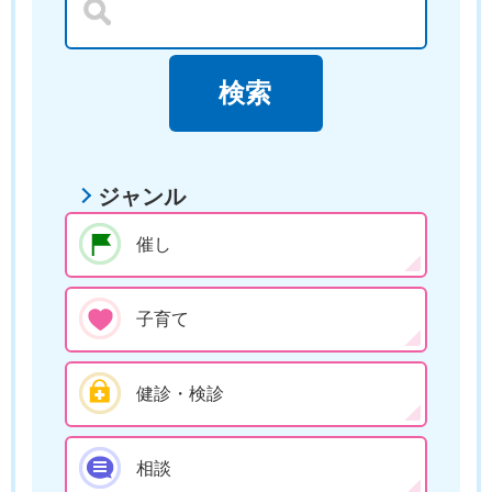
ジャンル
催し
子育て
健診・検診
相談