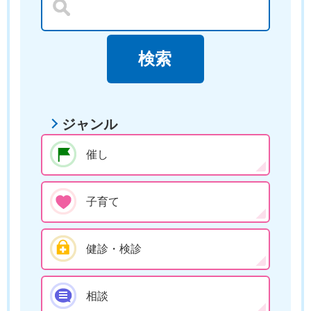
ジャンル
催し
子育て
健診・検診
相談