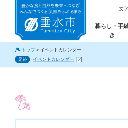
文
垂水市
暮らし・手
き
トップ
> イベントカレンダー
足跡
イベントカレンダー