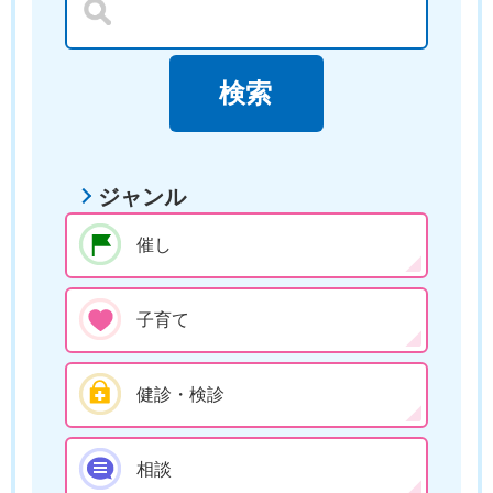
ジャンル
催し
子育て
健診・検診
相談