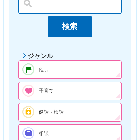
ジャンル
催し
子育て
健診・検診
相談