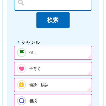
ジャンル
催し
子育て
健診・検診
相談