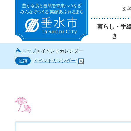
文
垂水市
暮らし・手
き
トップ
> イベントカレンダー
足跡
イベントカレンダー