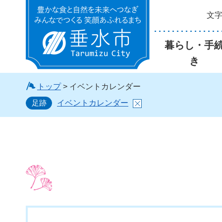
文
垂水市
暮らし・手
き
トップ
> イベントカレンダー
足跡
イベントカレンダー