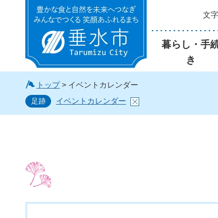
文
垂水市
暮らし・手
き
トップ
> イベントカレンダー
足跡
イベントカレンダー