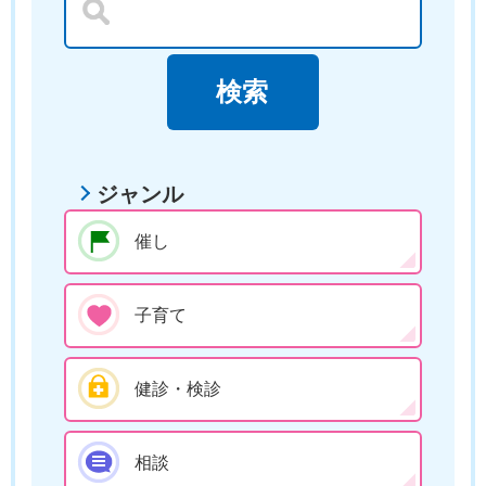
ジャンル
催し
子育て
健診・検診
相談