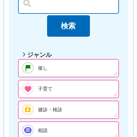
ジャンル
催し
子育て
健診・検診
相談