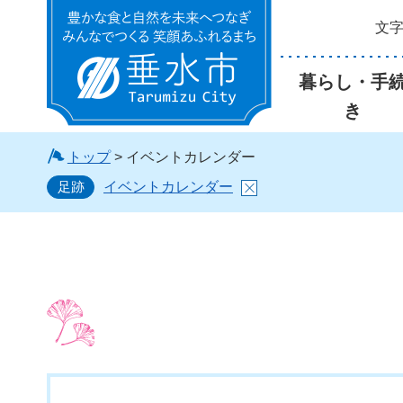
文
垂水市
暮らし・手
き
トップ
> イベントカレンダー
足跡
イベントカレンダー