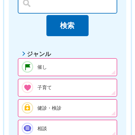
ジャンル
催し
子育て
健診・検診
相談