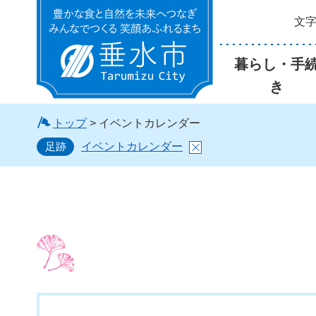
文
垂水市
暮らし・手
き
トップ
> イベントカレンダー
足跡
イベントカレンダー