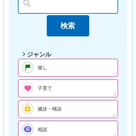
ジャンル
催し
子育て
健診・検診
相談