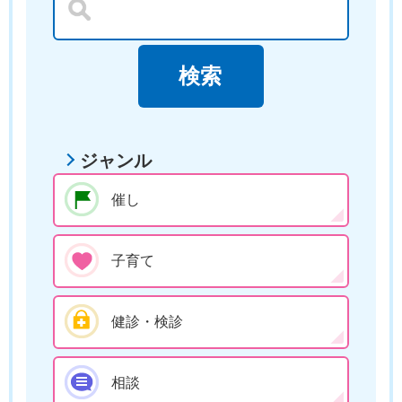
ジャンル
催し
子育て
健診・検診
相談