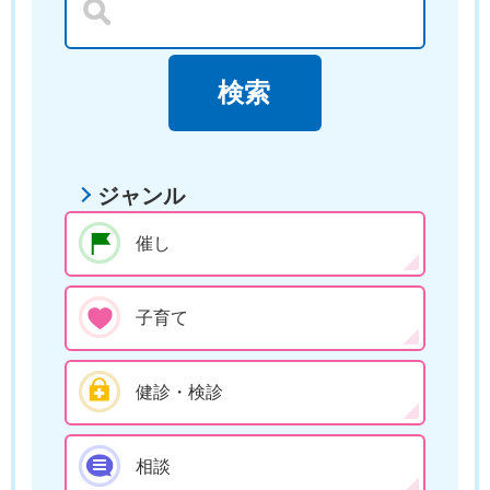
ジャンル
催し
子育て
健診・検診
相談