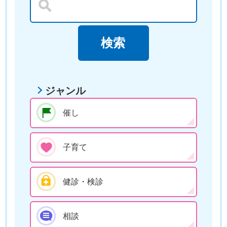
ジャンル
催し
子育て
健診・検診
相談