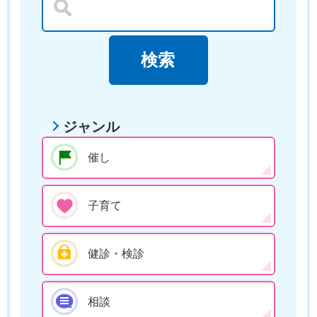
ジャンル
催し
子育て
健診・検診
相談