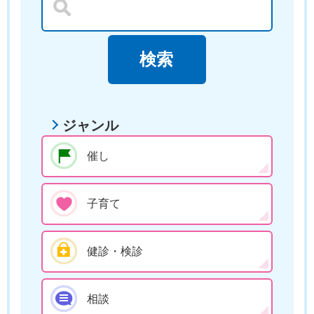
ジャンル
催し
子育て
健診・検診
相談