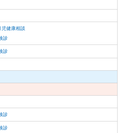
か月児健康相談
検診
検診
検診
検診