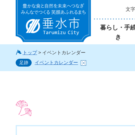
文
垂水市
暮らし・手
き
トップ
> イベントカレンダー
足跡
イベントカレンダー