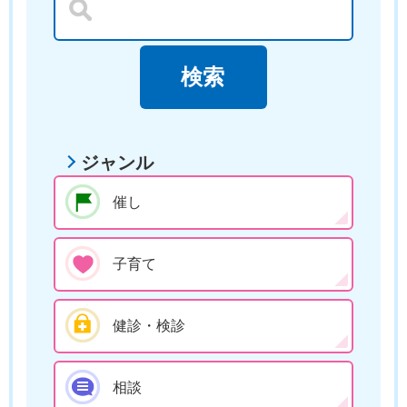
ジャンル
催し
子育て
健診・検診
相談