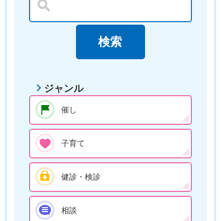
ジャンル
催し
子育て
健診・検診
相談