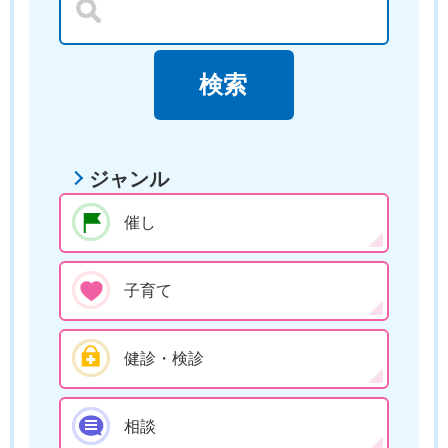
ジャンル
催し
子育て
健診・検診
相談