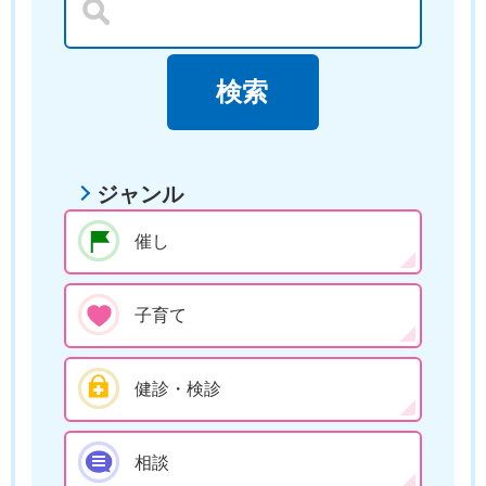
ジャンル
催し
子育て
健診・検診
相談