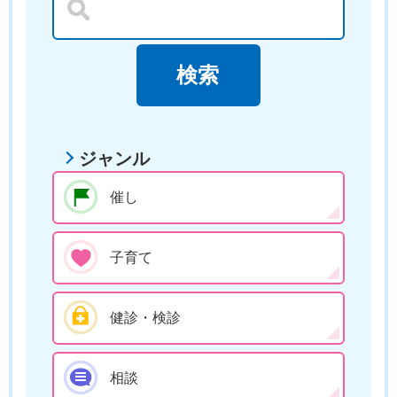
ジャンル
催し
子育て
健診・検診
相談