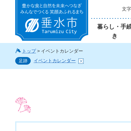
文
垂水市
暮らし・手
き
トップ
> イベントカレンダー
足跡
イベントカレンダー